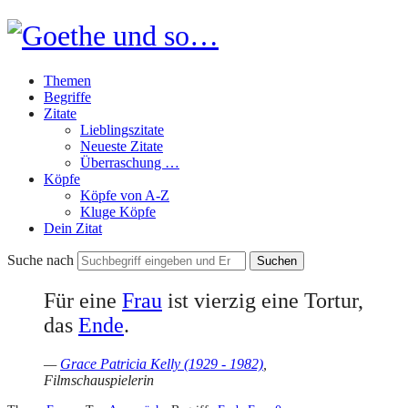
Goethe
und
Themen
so…
Begriffe
Zitate
Lieblingszitate
Neueste Zitate
Überraschung …
Köpfe
Köpfe von A-Z
Kluge Köpfe
Dein Zitat
Suche nach
Für eine
Frau
ist vierzig eine Tortur,
das
Ende
.
—
Grace Patricia Kelly (1929 - 1982)
,
Filmschauspielerin