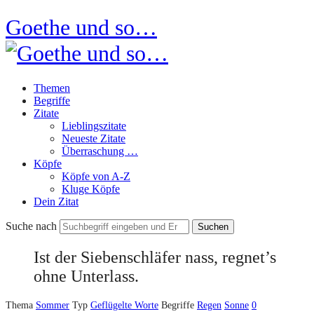
Goethe und so…
Themen
Begriffe
Zitate
Lieblingszitate
Neueste Zitate
Überraschung …
Köpfe
Köpfe von A-Z
Kluge Köpfe
Dein Zitat
Suche nach
Ist der Siebenschläfer nass, regnet’s
ohne Unterlass.
Thema
Sommer
Typ
Geflügelte Worte
Begriffe
Regen
Sonne
0