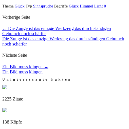
Thema
Glück
Typ
Sinnsprüche
Begriffe
Glück
Himmel
Licht
0
Vorherige Seite
←
Die Zunge ist das einzige Werkzeug das durch ständigen
Gebrauch noch schärfer
Die Zunge ist das einzige Werkzeug das durch ständigen Gebrauch
noch schärfer
Nächste Seite
Ein Bild muss klingen
→
Ein Bild muss klingen
Uninteressante Fakten
2225 Zitate
138 Köpfe