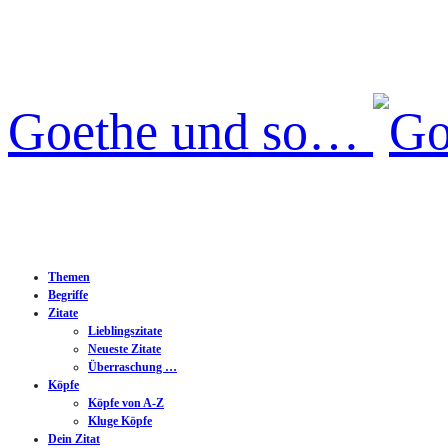
Goethe und so…
Themen
Begriffe
Zitate
Lieblingszitate
Neueste Zitate
Überraschung …
Köpfe
Köpfe von A-Z
Kluge Köpfe
Dein Zitat