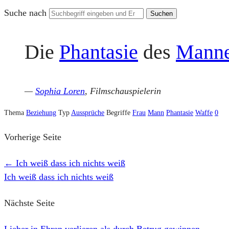
Suche nach
Die
Phantasie
des
Mann
—
Sophia Loren
, Filmschauspielerin
Thema
Beziehung
Typ
Aussprüche
Begriffe
Frau
Mann
Phantasie
Waffe
0
Vorherige Seite
←
Ich weiß dass ich nichts weiß
Ich weiß dass ich nichts weiß
Nächste Seite
Lieber in Ehren verlieren als durch Betrug gewinnen
→