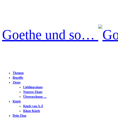
Goethe und so…
Themen
Begriffe
Zitate
Lieblingszitate
Neueste Zitate
Überraschung …
Köpfe
Köpfe von A-Z
Kluge Köpfe
Dein Zitat