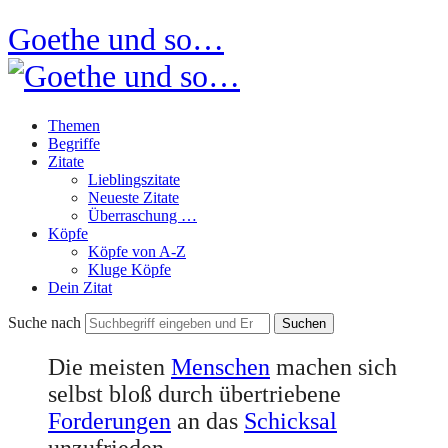
Goethe und so…
Themen
Begriffe
Zitate
Lieblingszitate
Neueste Zitate
Überraschung …
Köpfe
Köpfe von A-Z
Kluge Köpfe
Dein Zitat
Suche nach
Die meisten
Menschen
machen sich
selbst bloß durch übertriebene
Forderungen
an das
Schicksal
unzufrieden.