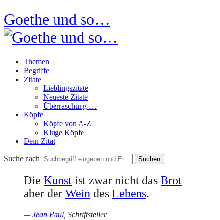
Goethe und so…
Themen
Begriffe
Zitate
Lieblingszitate
Neueste Zitate
Überraschung …
Köpfe
Köpfe von A-Z
Kluge Köpfe
Dein Zitat
Suche nach
Die
Kunst
ist zwar nicht das
Brot
aber der
Wein
des
Lebens
.
—
Jean Paul
, Schriftsteller