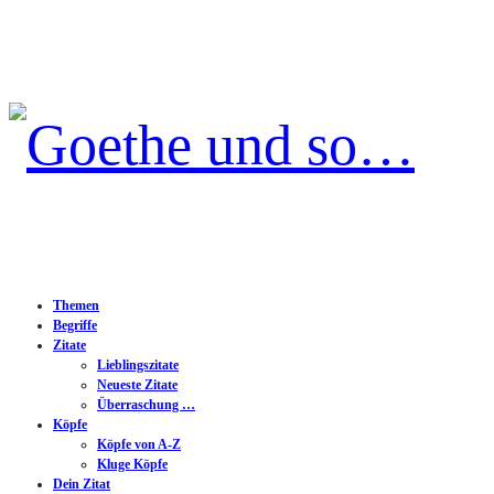
Goethe
und
so…
Themen
Begriffe
Zitate
Lieblingszitate
Neueste Zitate
Überraschung …
Köpfe
Köpfe von A-Z
Kluge Köpfe
Dein Zitat