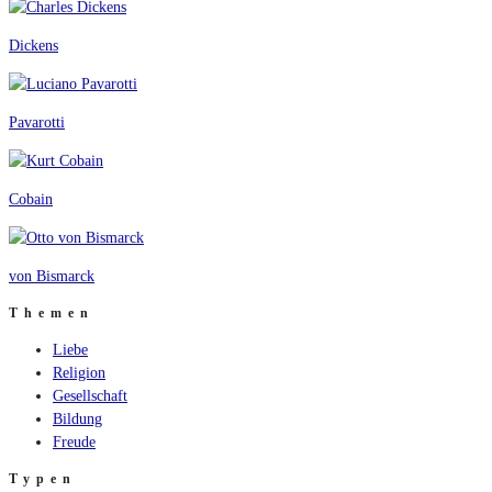
Dickens
Pavarotti
Cobain
von Bismarck
Themen
Liebe
Religion
Gesellschaft
Bildung
Freude
Typen