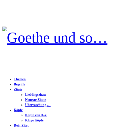
Goethe
und
so…
Themen
Begriffe
Zitate
Lieblingszitate
Neueste Zitate
Überraschung …
Köpfe
Köpfe von A-Z
Kluge Köpfe
Dein Zitat