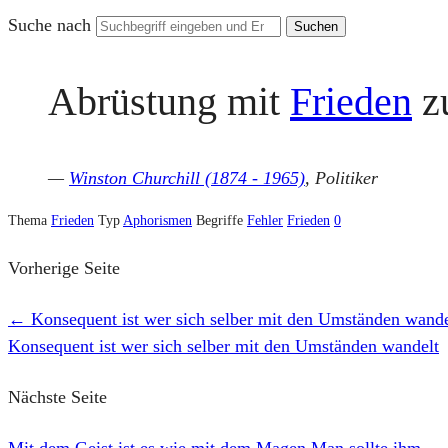
Suche nach
Abrüstung mit
Frieden
zu
—
Winston Churchill (1874 - 1965)
, Politiker
Thema
Frieden
Typ
Aphorismen
Begriffe
Fehler
Frieden
0
Vorherige Seite
←
Konsequent ist wer sich selber mit den Umständen wande
Konsequent ist wer sich selber mit den Umständen wandelt
Nächste Seite
Mit dem Geist ist es wie mit dem Magen Man sollte ihm
→