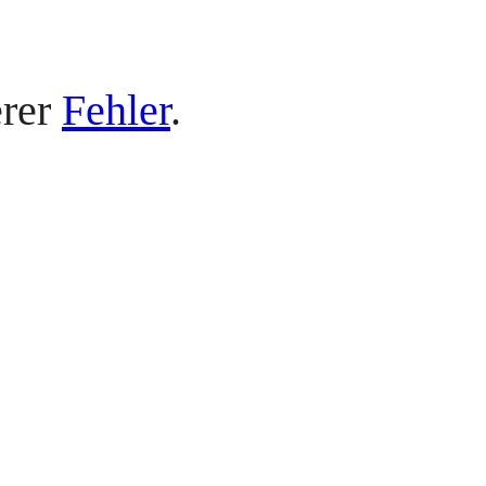
erer
Fehler
.