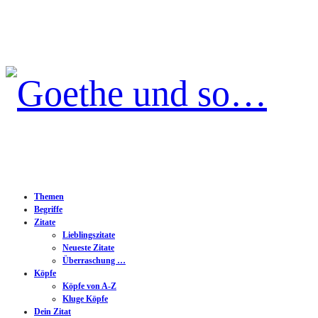
Goethe
und
so…
Themen
Begriffe
Zitate
Lieblingszitate
Neueste Zitate
Überraschung …
Köpfe
Köpfe von A-Z
Kluge Köpfe
Dein Zitat