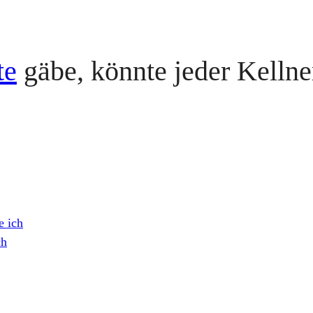
te
gäbe, könnte jeder Kelln
e ich
ch