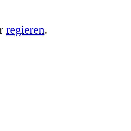
er
regieren
.