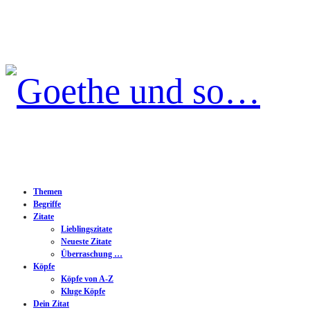
Goethe
und
so…
Themen
Begriffe
Zitate
Lieblingszitate
Neueste Zitate
Überraschung …
Köpfe
Köpfe von A-Z
Kluge Köpfe
Dein Zitat