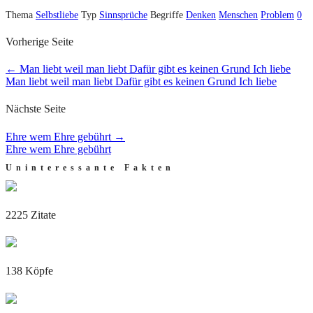
Thema
Selbstliebe
Typ
Sinnsprüche
Begriffe
Denken
Menschen
Problem
0
Vorherige Seite
←
Man liebt weil man liebt Dafür gibt es keinen Grund Ich liebe
Man liebt weil man liebt Dafür gibt es keinen Grund Ich liebe
Nächste Seite
Ehre wem Ehre gebührt
→
Ehre wem Ehre gebührt
Uninteressante Fakten
2225 Zitate
138 Köpfe