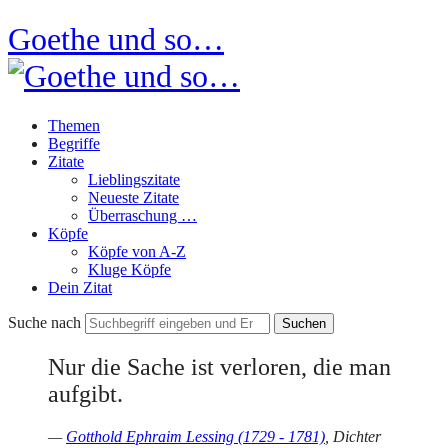
Goethe und so…
Themen
Begriffe
Zitate
Lieblingszitate
Neueste Zitate
Überraschung …
Köpfe
Köpfe von A-Z
Kluge Köpfe
Dein Zitat
Suche nach
Nur die Sache ist verloren, die man
aufgibt.
—
Gotthold Ephraim Lessing (1729 - 1781)
, Dichter