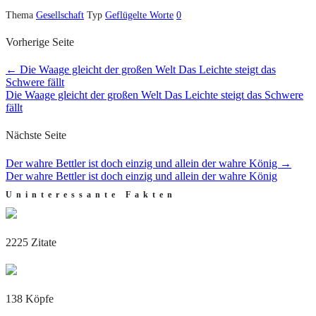
Thema
Gesellschaft
Typ
Geflügelte Worte
0
Vorherige Seite
←
Die Waage gleicht der großen Welt Das Leichte steigt das
Schwere fällt
Die Waage gleicht der großen Welt Das Leichte steigt das Schwere
fällt
Nächste Seite
Der wahre Bettler ist doch einzig und allein der wahre König
→
Der wahre Bettler ist doch einzig und allein der wahre König
Uninteressante Fakten
2225 Zitate
138 Köpfe