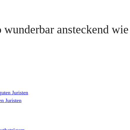
o wunderbar ansteckend wie
uten Juristen
n Juristen
lbstbetrügern
→