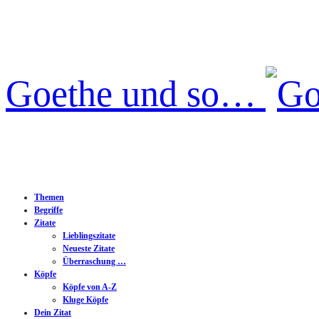
Goethe und so…
Themen
Begriffe
Zitate
Lieblingszitate
Neueste Zitate
Überraschung …
Köpfe
Köpfe von A-Z
Kluge Köpfe
Dein Zitat