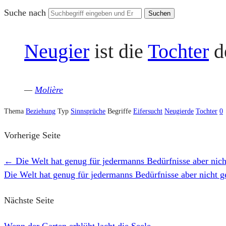
Suche nach
Neugier
ist die
Tochter
d
—
Molière
Thema
Beziehung
Typ
Sinnsprüche
Begriffe
Eifersucht
Neugierde
Tochter
0
Vorherige Seite
←
Die Welt hat genug für jedermanns Bedürfnisse aber nic
Die Welt hat genug für jedermanns Bedürfnisse aber nicht 
Nächste Seite
Wenn der Garten erblüht lacht die Seele
→