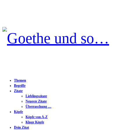
Goethe
und
so…
Themen
Begriffe
Zitate
Lieblingszitate
Neueste Zitate
Überraschung …
Köpfe
Köpfe von A-Z
Kluge Köpfe
Dein Zitat