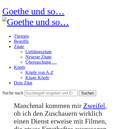
Goethe und so…
Themen
Begriffe
Zitate
Lieblingszitate
Neueste Zitate
Überraschung …
Köpfe
Köpfe von A-Z
Kluge Köpfe
Dein Zitat
Suche nach
Manchmal kommen mir
Zweifel
,
ob ich den Zuschauern wirklich
einen Dienst erweise mit Filmen,
die etwas Ernsthaftes auszusagen