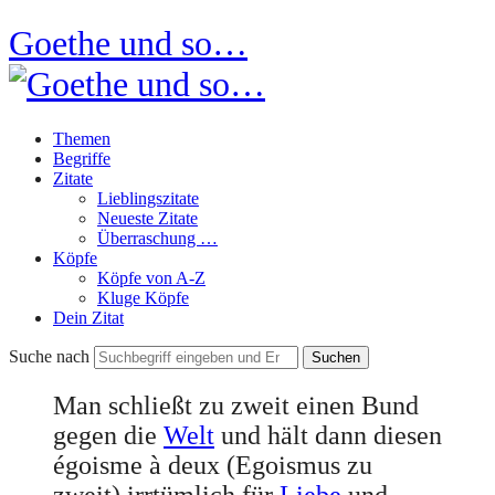
Goethe und so…
Themen
Begriffe
Zitate
Lieblingszitate
Neueste Zitate
Überraschung …
Köpfe
Köpfe von A-Z
Kluge Köpfe
Dein Zitat
Suche nach
Man schließt zu zweit einen Bund
gegen die
Welt
und hält dann diesen
égoisme à deux (Egoismus zu
zweit) irrtümlich für
Liebe
und