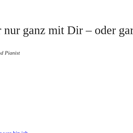
nur ganz mit Dir – oder gar
d Pianist
e was bin ich
→