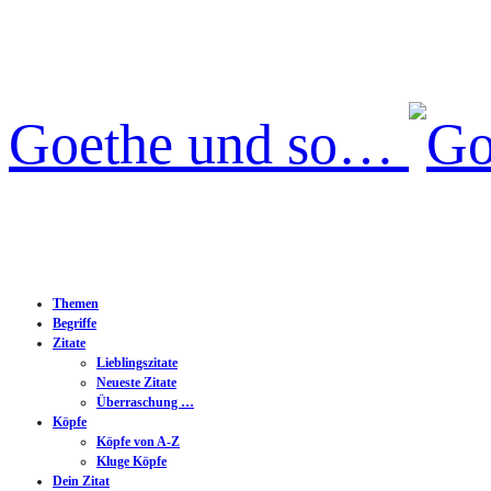
Goethe und so…
Themen
Begriffe
Zitate
Lieblingszitate
Neueste Zitate
Überraschung …
Köpfe
Köpfe von A-Z
Kluge Köpfe
Dein Zitat