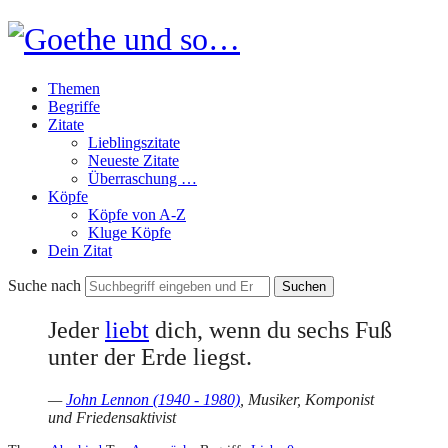
Goethe
und
Themen
so…
Begriffe
Zitate
Lieblingszitate
Neueste Zitate
Überraschung …
Köpfe
Köpfe von A-Z
Kluge Köpfe
Dein Zitat
Suche nach
Jeder
liebt
dich, wenn du sechs Fuß
unter der Erde liegst.
—
John Lennon (1940 - 1980)
, Musiker, Komponist
und Friedensaktivist