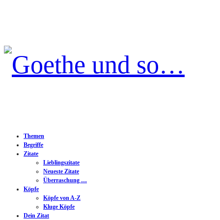
Goethe
und
so…
Themen
Begriffe
Zitate
Lieblingszitate
Neueste Zitate
Überraschung …
Köpfe
Köpfe von A-Z
Kluge Köpfe
Dein Zitat