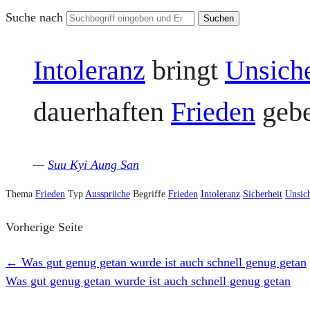
Suche nach
Intoleranz
bringt
Unsiche
dauerhaften
Frieden
gebe
—
Suu Kyi Aung San
Thema
Frieden
Typ
Aussprüche
Begriffe
Frieden
Intoleranz
Sicherheit
Unsich
Vorherige Seite
←
Was gut genug getan wurde ist auch schnell genug getan
Was gut genug getan wurde ist auch schnell genug getan