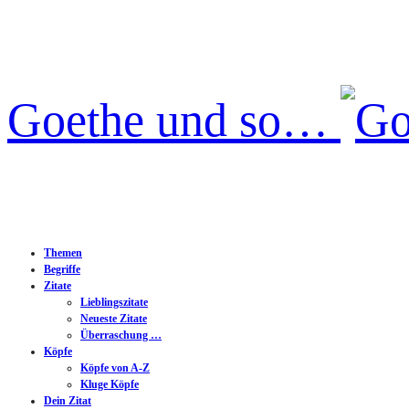
Goethe und so…
Themen
Begriffe
Zitate
Lieblingszitate
Neueste Zitate
Überraschung …
Köpfe
Köpfe von A-Z
Kluge Köpfe
Dein Zitat