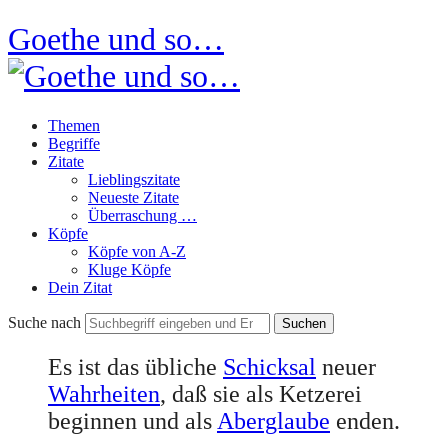
Goethe und so…
Themen
Begriffe
Zitate
Lieblingszitate
Neueste Zitate
Überraschung …
Köpfe
Köpfe von A-Z
Kluge Köpfe
Dein Zitat
Suche nach
Es ist das übliche
Schicksal
neuer
Wahrheiten
, daß sie als Ketzerei
beginnen und als
Aberglaube
enden.