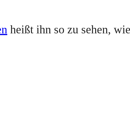
en
heißt ihn so zu sehen, wi
e
→