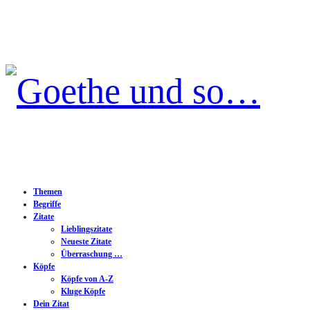
Goethe
und
so…
Themen
Begriffe
Zitate
Lieblingszitate
Neueste Zitate
Überraschung …
Köpfe
Köpfe von A-Z
Kluge Köpfe
Dein Zitat