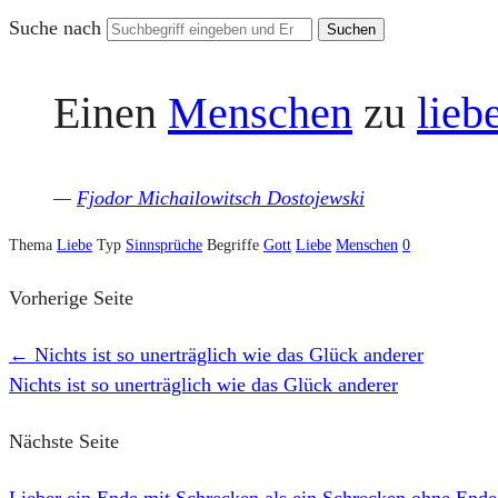
Suche nach
Einen
Menschen
zu
lieb
—
Fjodor Michailowitsch Dostojewski
Thema
Liebe
Typ
Sinnsprüche
Begriffe
Gott
Liebe
Menschen
0
Vorherige Seite
←
Nichts ist so unerträglich wie das Glück anderer
Nichts ist so unerträglich wie das Glück anderer
Nächste Seite
Lieber ein Ende mit Schrecken als ein Schrecken ohne End