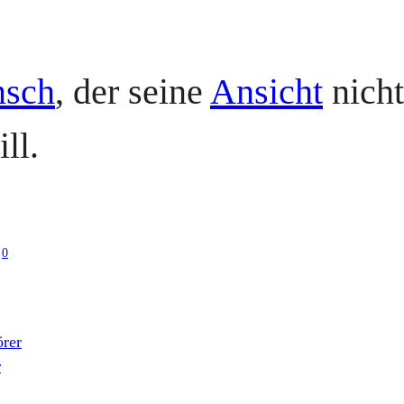
sch
, der seine
Ansicht
nicht
ll.
0
örer
r