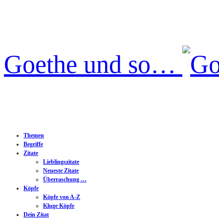
Goethe und so…
Themen
Begriffe
Zitate
Lieblingszitate
Neueste Zitate
Überraschung …
Köpfe
Köpfe von A-Z
Kluge Köpfe
Dein Zitat