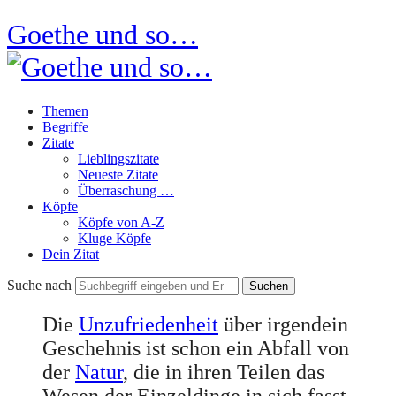
Goethe und so…
Themen
Begriffe
Zitate
Lieblingszitate
Neueste Zitate
Überraschung …
Köpfe
Köpfe von A-Z
Kluge Köpfe
Dein Zitat
Suche nach
Die
Unzufriedenheit
über irgendein
Geschehnis ist schon ein Abfall von
der
Natur
, die in ihren Teilen das
Wesen der Einzeldinge in sich fasst.