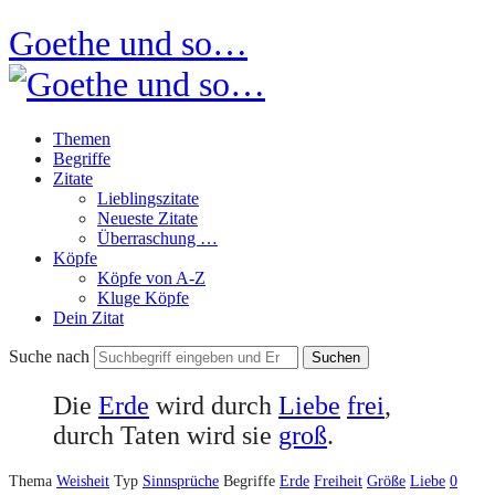
Goethe und so…
Themen
Begriffe
Zitate
Lieblingszitate
Neueste Zitate
Überraschung …
Köpfe
Köpfe von A-Z
Kluge Köpfe
Dein Zitat
Suche nach
Die
Erde
wird durch
Liebe
frei
,
durch Taten wird sie
groß
.
Thema
Weisheit
Typ
Sinnsprüche
Begriffe
Erde
Freiheit
Größe
Liebe
0