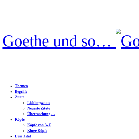
Goethe und so…
Themen
Begriffe
Zitate
Lieblingszitate
Neueste Zitate
Überraschung …
Köpfe
Köpfe von A-Z
Kluge Köpfe
Dein Zitat