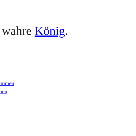
r wahre
König
.
 kommen
mmen