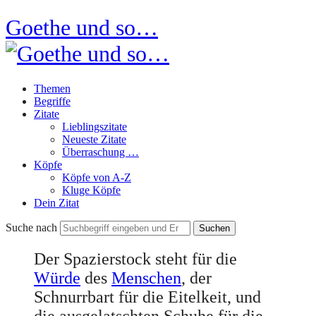
Goethe und so…
Themen
Begriffe
Zitate
Lieblingszitate
Neueste Zitate
Überraschung …
Köpfe
Köpfe von A-Z
Kluge Köpfe
Dein Zitat
Suche nach
Der Spazierstock steht für die
Würde
des
Menschen
, der
Schnurrbart für die Eitelkeit, und
die ausgelatschten Schuhe für die