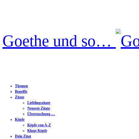
Goethe und so…
Themen
Begriffe
Zitate
Lieblingszitate
Neueste Zitate
Überraschung …
Köpfe
Köpfe von A-Z
Kluge Köpfe
Dein Zitat