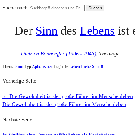
Suche nach
Der
Sinn
des
Lebens
ist 
—
Dietrich Bonhoeffer (1906 - 1945)
, Theologe
Thema
Sinn
Typ
Aphorismen
Begriffe
Leben
Liebe
Sinn
0
Vorherige Seite
←
Die Gewohnheit ist der große Führer im Menschenleben
Die Gewohnheit ist der große Führer im Menschenleben
Nächste Seite
In Sizilien sind Frauen gefährlicher als Schießeisen
→