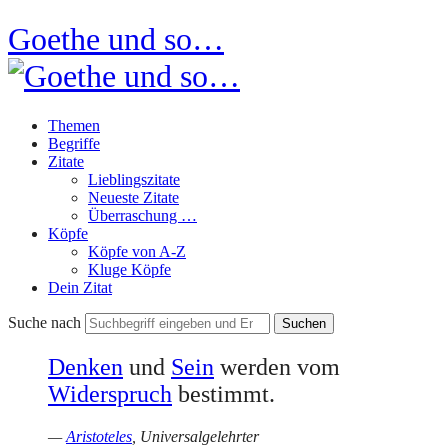
Goethe und so…
Themen
Begriffe
Zitate
Lieblingszitate
Neueste Zitate
Überraschung …
Köpfe
Köpfe von A-Z
Kluge Köpfe
Dein Zitat
Suche nach
Denken
und
Sein
werden vom
Widerspruch
bestimmt.
—
Aristoteles
, Universalgelehrter