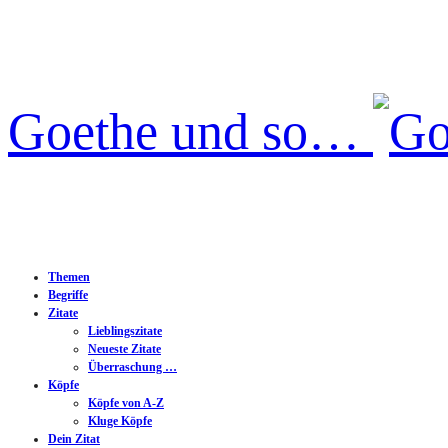
Goethe und so…
Themen
Begriffe
Zitate
Lieblingszitate
Neueste Zitate
Überraschung …
Köpfe
Köpfe von A-Z
Kluge Köpfe
Dein Zitat