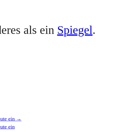
deres als ein
Spiegel
.
eute ein
→
ute ein