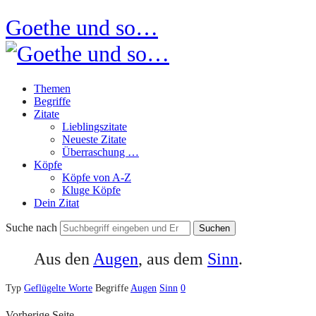
Goethe und so…
Themen
Begriffe
Zitate
Lieblingszitate
Neueste Zitate
Überraschung …
Köpfe
Köpfe von A-Z
Kluge Köpfe
Dein Zitat
Suche nach
Aus den
Augen
, aus dem
Sinn
.
Typ
Geflügelte Worte
Begriffe
Augen
Sinn
0
Vorherige Seite