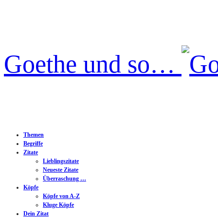
Goethe und so…
Themen
Begriffe
Zitate
Lieblingszitate
Neueste Zitate
Überraschung …
Köpfe
Köpfe von A-Z
Kluge Köpfe
Dein Zitat