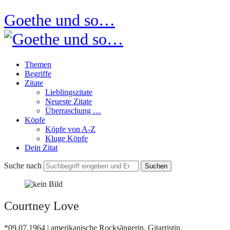
Goethe und so…
Themen
Begriffe
Zitate
Lieblingszitate
Neueste Zitate
Überraschung …
Köpfe
Köpfe von A-Z
Kluge Köpfe
Dein Zitat
Suche nach
Courtney Love
*09.07.1964 | amerikanische Rocksängerin, Gitarristin,